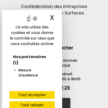
Confédération des Entreprises
de Traitements de Surfaces.
X
Masquer le ban
Ce site utilise des
cookies et vous donne
le contrôle sur ceux que
vous souhaitez activer
Nous contacter
Nos partenaires
726, Avenue de la Gironde
(1)
59640 DUNKERQUE
Mesure
Du lundi au vendredi
d'audience
8h00 à 12h00 et 14h00 à 18h00
03 28 25 02 25
Tout accepter
Contact
Tout refuser